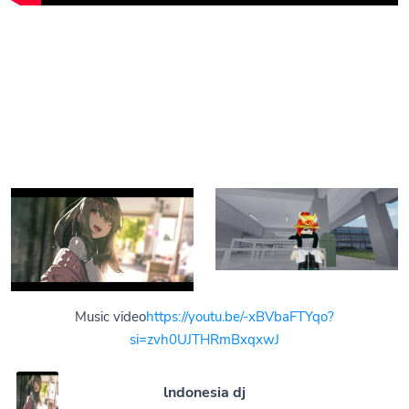
Music video
https://youtu.be/-xBVbaFTYqo?
si=zvh0UJTHRmBxqxwJ
lndonesia dj